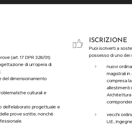
ISCRIZIONE
Puoi iscriverti a sost
possesso di uno dei se
rove (art. 17 DPR 328/01):
ogettazione di un'opera di
nuovi ordina
;
magistrali in
ione del dimensionamento
compresa la 
allestimenti 
roblematiche culturali e
Architettura
corrisponden
 dell'elaborato progettuale e
elle prove scritte, nonché
vecchi ordin
ofessionale.
U.E., Ingegne