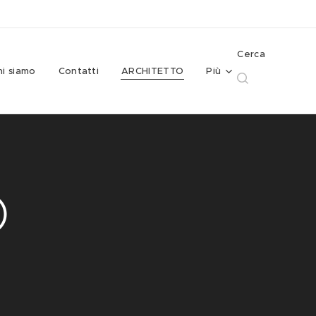
Cerca
hi siamo
Contatti
ARCHITETTO
Più
O