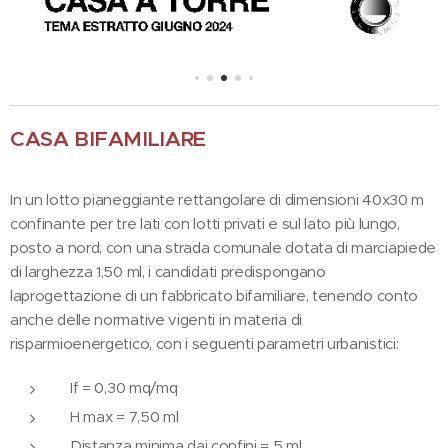
CASA BIFAMILIARE
In un lotto pianeggiante rettangolare di dimensioni 40x30 m
confinante per tre lati con lotti privati e sul lato più lungo,
posto a nord, con una strada comunale dotata di marciapiede
di larghezza 1,50 ml, i candidati predispongano
laprogettazione di un fabbricato bifamiliare, tenendo conto
anche delle normative vigenti in materia di
risparmioenergetico, con i seguenti parametri urbanistici:
If = 0,30 mq/mq
H max = 7,50 ml
Distanza minima dai confini = 5 ml