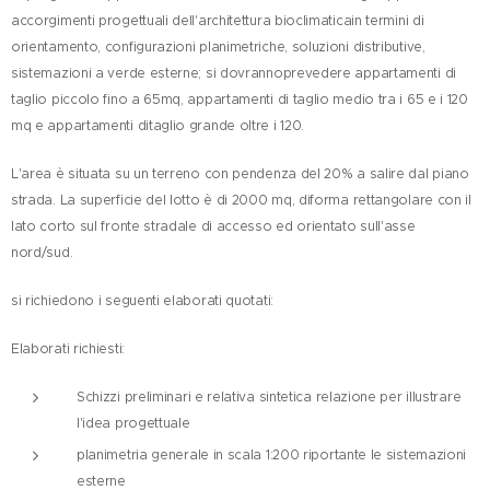
accorgimenti progettuali dell'architettura bioclimaticain termini di
orientamento, configurazioni planimetriche, soluzioni distributive,
sistemazioni a verde esterne; si dovrannoprevedere appartamenti di
taglio piccolo fino a 65mq, appartamenti di taglio medio tra i 65 e i 120
mq e appartamenti ditaglio grande oltre i 120.
L'area è situata su un terreno con pendenza del 20% a salire dal piano
strada. La superficie del lotto è di 2000 mq, diforma rettangolare con il
lato corto sul fronte stradale di accesso ed orientato sull'asse
nord/sud.
si richiedono i seguenti elaborati quotati:
Elaborati richiesti:
Schizzi preliminari e relativa sintetica relazione per illustrare
l'idea progettuale
planimetria generale in scala 1:200 riportante le sistemazioni
esterne